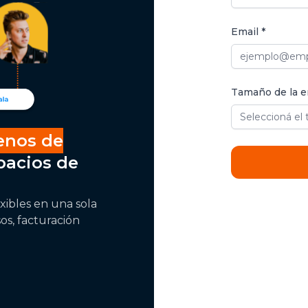
Email *
Tamaño de la e
Seleccioná el
nos de
Full name
Email
Company size
Phone
pacios de
exibles en una sola
os, facturación