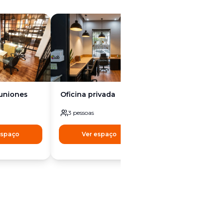
euniones
Oficina privada
Oficina privada
3
pessoas
5
pessoas
espaço
Ver espaço
Ver espaço