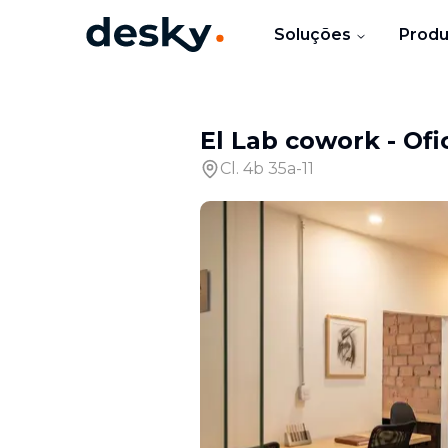
Soluções
Produ
El Lab cowork
-
Ofi
Cl. 4b 35a-11