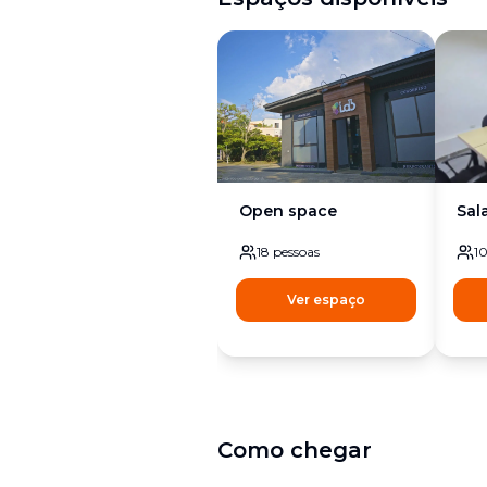
Open space
Sal
18
pessoas
1
Ver espaço
Como chegar