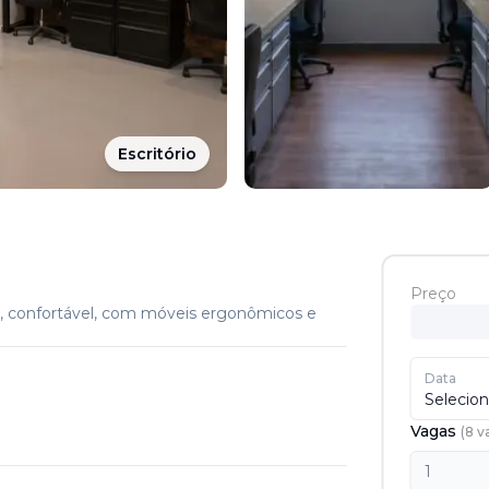
Escritório
Preço
o, confortável, com móveis ergonômicos e
Data
Selecion
Vagas
(
8
v