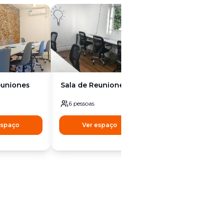
euniones
Sala de Reuniones
Sala de reunion
6
pessoas
6
pessoas
espaço
Ver espaço
Ver espaço