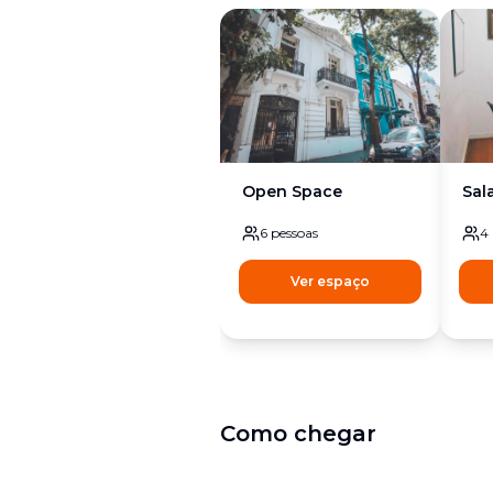
Open Space
Sal
6
pessoas
4
Ver espaço
Como chegar