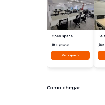
Open space
Sal
10
pessoas
8
Ver espaço
Como chegar