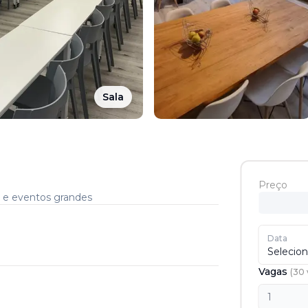
Sala
Preço
s e eventos grandes
Data
Selecion
Vagas
(
30