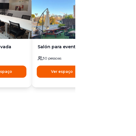
ivada
Salón para eventos
30
pessoas
espaço
Ver espaço