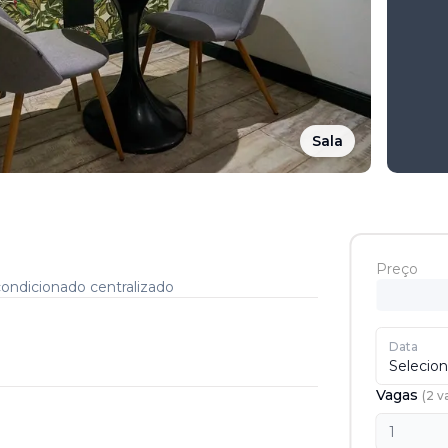
Sala
Preço
ondicionado centralizado
Data
Selecion
Vagas
(
2
v