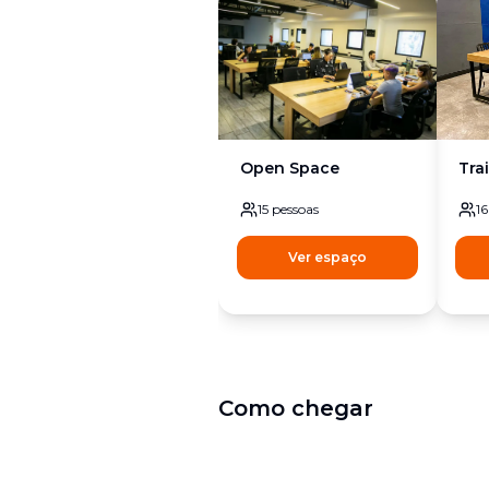
Open Space
Tra
15
pessoas
16
Ver espaço
Como chegar