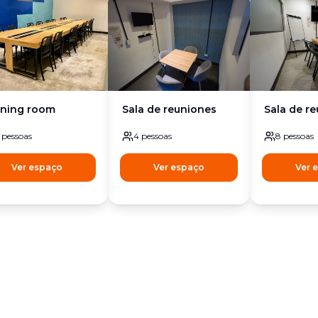
ining room
Sala de reuniones
Sala de r
pessoas
4
pessoas
8
pessoas
Ver espaço
Ver espaço
Ver 