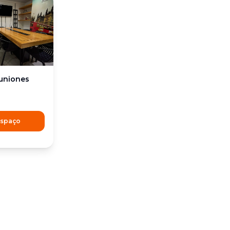
euniones
espaço